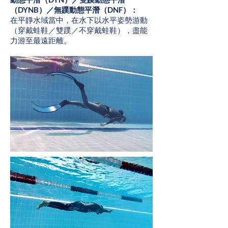
（DYNB）／無蹼動態平潛（DNF）：
在平靜水域當中，在水下以水平姿勢游動
（穿戴蛙鞋／雙蹼／不穿戴蛙鞋），盡能
力游至最遠距離。