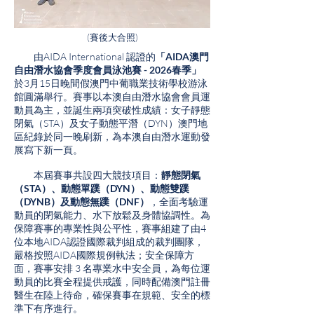
(賽後大合照)
由AIDA International 認證的
「AIDA澳門
自由潛水協會季度會員泳池賽 - 2026春季」
於3月15日晚間假澳門中葡職業技術學校游泳
館圓滿舉行。賽事以本澳自由潛水協會會員運
動員為主，並誕生兩項突破性成績：女子靜態
閉氣（STA）及女子動態平潛（DYN）澳門地
區紀錄於同一晚刷新，為本澳自由潛水運動發
展寫下新一頁。
本屆賽事共設四大競技項目：
靜態閉氣
（STA）、動態單蹼（DYN）、動態雙蹼
（DYNB）及動態無蹼（DNF）
，全面考驗運
動員的閉氣能力、水下放鬆及身體協調性。為
保障賽事的專業性與公平性，賽事組建了由4
位本地AIDA認證國際裁判組成的裁判團隊，
嚴格按照AIDA國際規例執法；安全保障方
面，賽事安排 3 名專業水中安全員，為每位運
動員的比賽全程提供戒護，同時配備澳門註冊
醫生在陸上待命，確保賽事在規範、安全的標
準下有序進行。