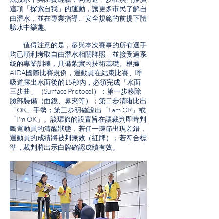
這項「探索自我」的運動，讓更多市民了解自
由潛水，並在專業指導、安全規範的前提下體
驗水中樂趣。
值得注意的是，參與本次賽事的所有選手
均已順利考取自由潛水相關牌照，並接受過系
統的專業訓練，具備紮實的技術基礎。根據
AIDA國際比賽規例，運動員在結束比賽、呼
吸道露出水面後的15秒內，必須完成「水面
三步曲」（Surface Protocol）：第一步移除
臉部裝備（面鏡、鼻夾等）；第二步清晰比出
「OK」手勢；第三步明確說出「I am OK」或
「I'm OK」。該環節的設置旨在讓裁判即時判
斷運動員的清醒狀態，若任一環節出現差錯，
運動員的成績將被判無效（紅牌）；若符合標
準，裁判將出示白牌確認成績有效。