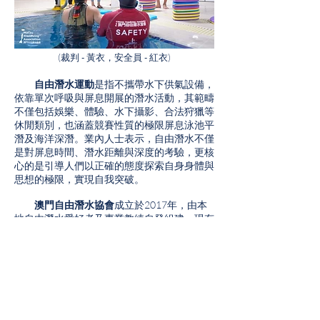
(裁判 - 黃衣，安全員 - 紅衣)
自由潛水運動
是指不攜帶水下供氣設備，
依靠單次呼吸與屏息開展的潛水活動，其範疇
不僅包括娛樂、體驗、水下攝影、合法狩獵等
休閒類別，也涵蓋競賽性質的極限屏息泳池平
潛及海洋深潛。業內人士表示，自由潛水不僅
是對屏息時間、潛水距離與深度的考驗，更核
心的是引導人們以正確的態度探索自身身體與
思想的極限，實現自我突破。
澳門自由潛水協會
成立於2017年，由本
地自由潛水愛好者及專業教練自發組建，現有
會員已超過300人。協會長期致力於在澳門推
廣自由潛水運動，同時負責記錄並更新澳門地
區各項AIDA認可的官方自由潛水紀錄，公眾
可登錄協會官網查詢詳情，官網鏈接：
https://www.macaufreediving.org/macaurec
ords
。
【安全提示】在水中進行閉氣練習帶有高