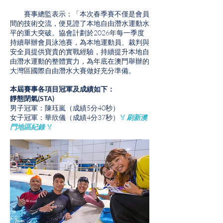
賽事總監表示：「本次春季賽不僅是會員
間的技術交流，便見證了本地自由潛水運動水
平的重大突破。協會計劃於2026年每一季度
持續舉辦會員泳池賽，為本地運動員、裁判與
安全員提供寶貴的實戰經驗，持續提升本地自
由潛水運動的整體實力，為年底在澳門舉辦的
大灣區國際自由潛水大賽做好充分準備。
本屆賽事各項目冠軍及成績如下：
靜態閉氣(STA)
男子冠軍：陳珏嵐（成績5分40秒）
女子冠軍：華欣儀（成績4分37秒）
🏅
刷新澳
門地區紀錄
🏅