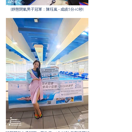
(靜態閉氣男子冠軍：陳珏嵐 - 成績5分40秒)