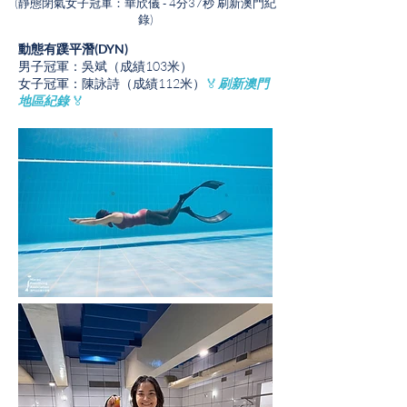
(靜態閉氣女子冠軍：華欣儀 - 4分37秒 刷新澳門紀
錄)
動態有蹼平潛(DYN)
男子冠軍：吳斌（成績103米）
女子冠軍：陳詠詩（成績112米）
🏅
刷新澳門
地區紀錄
🏅