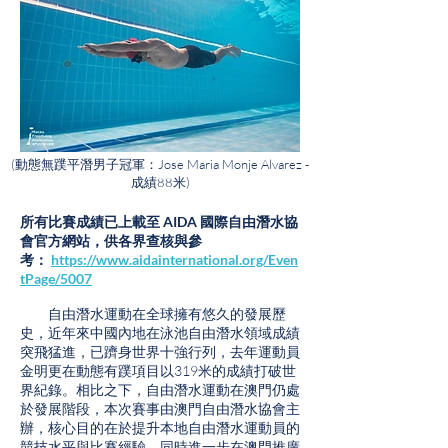
(動態無蹼平潛男子冠軍：Jose Maria Monje Alvarez -
成績88米)
所有比賽成績已上載至 AIDA 國際自由潛水協
會官方網站，供各界查核與參
考：
https://www.aidainternational.org/Even
tPage/5007
自由潛水運動在全球擁有悠久的發展歷
史，近年來中國內地在泳池自由潛水領域成績
突飛猛進，已躋身世界十強行列，去年運動員
金明更在動態有蹼項目以319米的成績打破世
界紀錄。相比之下，自由潛水運動在澳門仍處
於發展階段，本次賽事由澳門自由潛水協會主
辦，核心目的在於提升本地自由潛水運動員的
競技水平與比賽經驗，同時進一步在澳門推廣